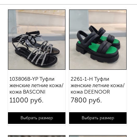
Цена
от
до
103806B-YP Туфли
2261-1-H Туфли
Размер
женские летние кожа/
женские летние кожа/
кожа BASCONI
кожа DEENOOR
35
36
37
11 000 руб.
7 800 руб.
38
39
40
Выбрать размер
Выбрать размер
Цвет
Бежевый
Белый
Черный